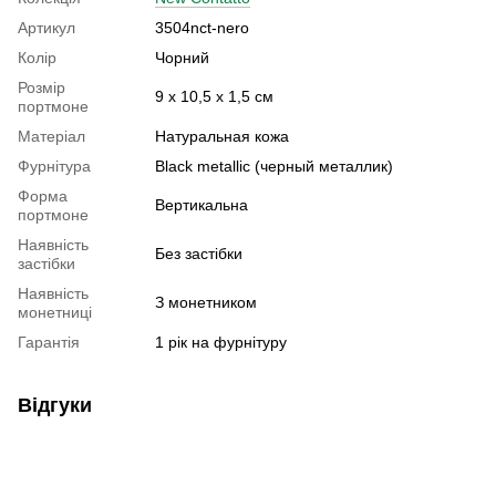
Артикул
3504nct-nero
Колір
Чорний
Розмір
9 х 10,5 x 1,5 см
портмоне
Матеріал
Натуральная кожа
Фурнітура
Black metallic (черный металлик)
Форма
Вертикальна
портмоне
Наявність
Без застібки
застібки
Наявність
З монетником
монетниці
Гарантія
1 рік на фурнітуру
Відгуки