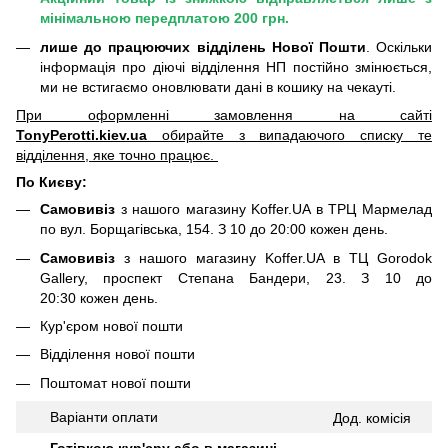
мінімальною передплатою 200 грн.
лише до працюючих відділень Нової Пошти
. Оскільки
інформація про діючі відділення НП постійно змінюється,
ми не встигаємо оновлювати дані в кошику на чекауті.
При оформленні замовлення на сайті
TonyPerotti.kiev.ua
обирайте з випадаючого списку те
відділення, яке точно працює.
По Києву:
Самовивіз
з нашого магазину Koffer.UA в ТРЦ Мармелад
по вул. Борщагівська, 154. З 10 до 20:00 кожен день.
Самовивіз
з нашого магазину Koffer.UA в ТЦ Gorodok
Gallery, проспект Степана Бандери, 23. З 10 до
20:30 кожен день.
Кур'єром нової пошти
Відділення нової пошти
Поштомат нової пошти
Варіанти оплати
Дод.
комісія