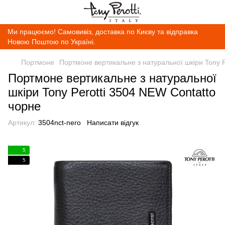
Ми працюємо! Самовивіз, доставка по Києву та відправка
Новою Поштою по Україні.
Портмоне
Портмоне вертикальне з натуральної шкіри Tony P
Портмоне вертикальне з натуральної
шкіри Tony Perotti 3504 NEW Contatto
чорне
Артикул:
3504nct-nero
Написати відгук
5
5