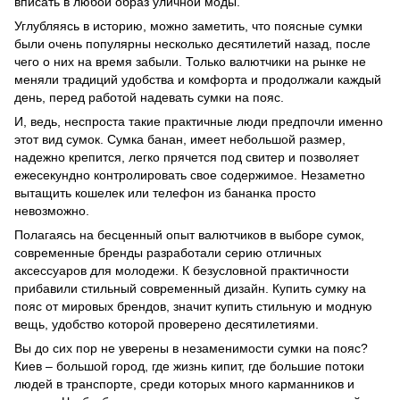
вписать в любой образ уличной моды.
Углубляясь в историю, можно заметить, что поясные сумки
были очень популярны несколько десятилетий назад, после
чего о них на время забыли. Только валютчики на рынке не
меняли традиций удобства и комфорта и продолжали каждый
день, перед работой надевать сумки на пояс.
И, ведь, неспроста такие практичные люди предпочли именно
этот вид сумок. Сумка банан, имеет небольшой размер,
надежно крепится, легко прячется под свитер и позволяет
ежесекундно контролировать свое содержимое. Незаметно
вытащить кошелек или телефон из бананка просто
невозможно.
Полагаясь на бесценный опыт валютчиков в выборе сумок,
современные бренды разработали серию отличных
аксессуаров для молодежи. К безусловной практичности
прибавили стильный современный дизайн. Купить сумку на
пояс от мировых брендов, значит купить стильную и модную
вещь, удобство которой проверено десятилетиями.
Вы до сих пор не уверены в незаменимости сумки на пояс?
Киев – большой город, где жизнь кипит, где большие потоки
людей в транспорте, среди которых много карманников и