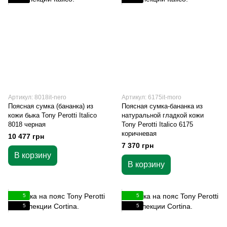
Артикул: 8018it-nero
Артикул: 6175it-moro
Поясная сумка (бананка) из
Поясная сумка-бананка из
кожи быка Tony Perotti Italico
натуральной гладкой кожи
8018 черная
Tony Perotti Italico 6175
коричневая
10 477 грн
7 370 грн
В корзину
В корзину
5
5
5
5