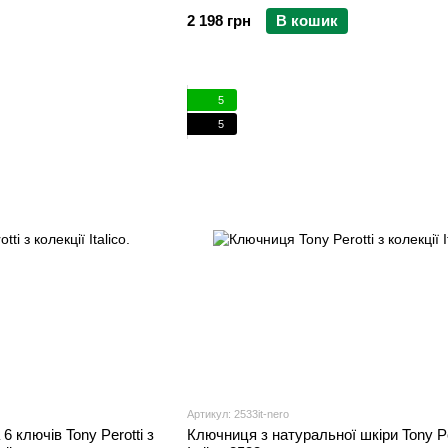
2 198 грн
В кошик
5
5
Артикул: 2533it-nero
 ключів Tony Perotti з
Ключниця з натуральної шкіри Tony Pe