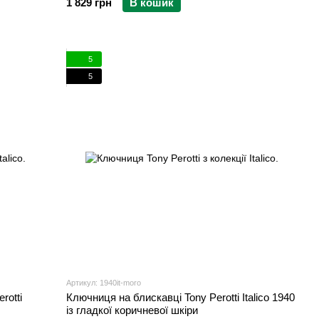
1 829 грн
В кошик
5
5
Артикул: 1940it-moro
rotti
Ключниця на блискавці Tony Perotti Italico 1940
із гладкої коричневої шкіри