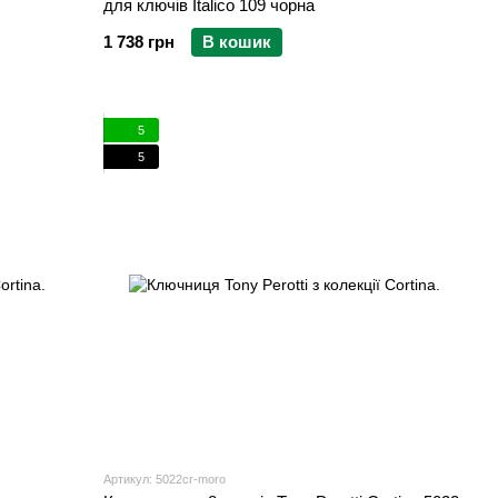
для ключів Italico 109 чорна
1 738 грн
В кошик
5
5
Артикул: 5022cr-moro