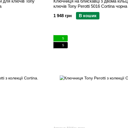
и для ключів Tony
Ключниця на блискавці з двома кіль
а
ключів Tony Perotti 5016 Cortina чорна
1 948 грн
В кошик
5
5