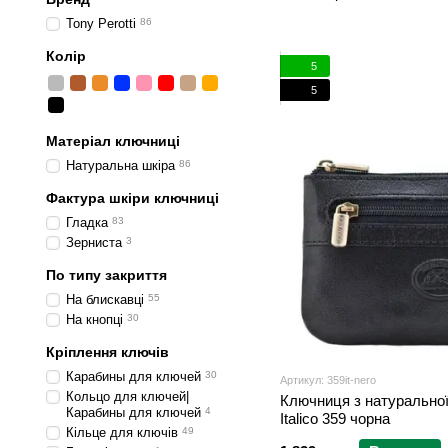
Tony Perotti
86
Колір
5
5
Матеріал ключниці
Натуральна шкіра
86
Фактура шкіри ключниці
Гладка
83
Зерниста
3
По типу закриття
На блискавці
55
На кнопці
30
Кріплення ключів
Карабины для ключей
30
Артикул: 359it-nero
Кольцо для ключей|
Ключниця з натуральної 
Карабины для ключей
4
Italico 359 чорна
Кільце для ключів
49