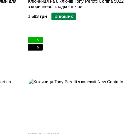
цями для
Ключниця на 8 ключів Tony Perotti Cortina 5022
з коричневої гладкої шкіри
1 593 грн
В кошик
5
5