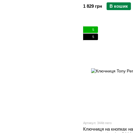
1 829 грн
В кошик
5
5
Артикул: 344it-nero
Ключниця на кнопках на 6