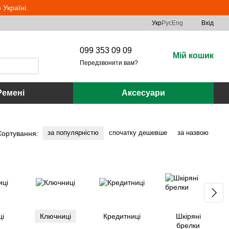
Україні.
Укр
Рус
Eng
Вхід
099 353 09 09
Мій кошик
Передзвонити вам?
Ремені
Аксесуари
за популярністю
спочатку дешевше
за назвою
Сортування:
ці
Ключниці
Кредитниці
Шкіряні
брелки