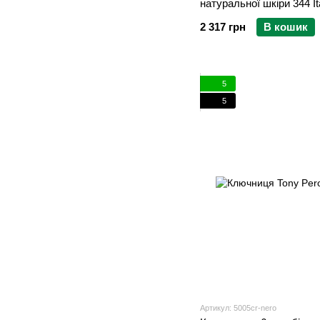
натуральної шкіри 344 It
2 317 грн
В кошик
5
5
Артикул: 5005cr-nero