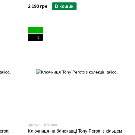
2 198 грн
В кошик
5
5
Артикул: 109it-nero
rotti
Ключниця на блискавці Tony Perotti з кільцем