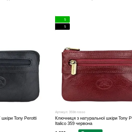
документів
5
5
Артикул: 359it-rosso
шкіри Tony Perotti
Ключниця з натуральної шкіри Tony Pe
Italico 359 червона