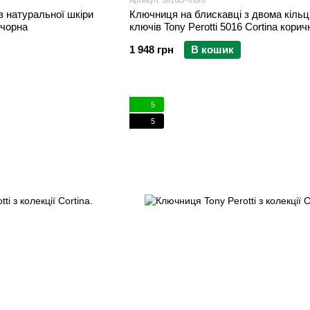
Артикул: 5016cr-moro
з натуральної шкіри
Ключниця на блискавці з двома кіль
 чорна
ключів Tony Perotti 5016 Cortina кори
1 948 грн
В кошик
5
5