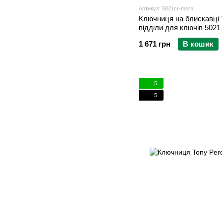
Артикул: 5021cr-moro
Ключниця на блискавці T
відділи для ключів 5021
1 671 грн
В кошик
5
5