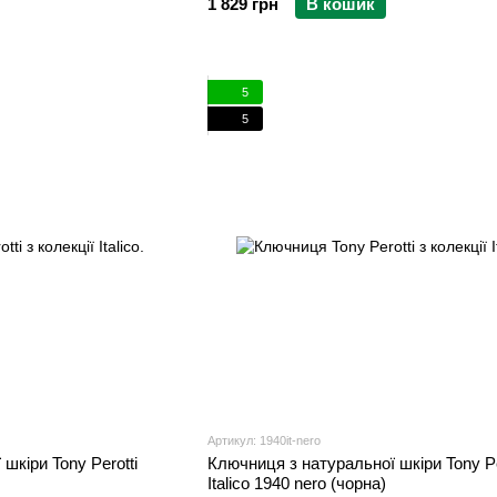
1 829 грн
В кошик
5
5
Артикул: 1940it-nero
шкіри Tony Perotti
Ключниця з натуральної шкіри Tony Pe
Italico 1940 nero (чорна)