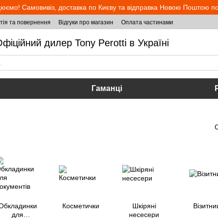
юємо! Самовивіз, доставка по Києву та відправка Новою Поштою по 
тія та повернення
Відгуки про магазин
Оплата частинами
фіційний дилер Tony Perotti в Україні
Гаманці
Обкладинки
Косметички
Шкіряні
Візитни
для
несесери