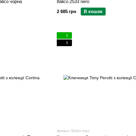
alico чорна
Italico 2533 nero
2 685 грн
В кошик
5
5
Артикул: 5016cr-nero