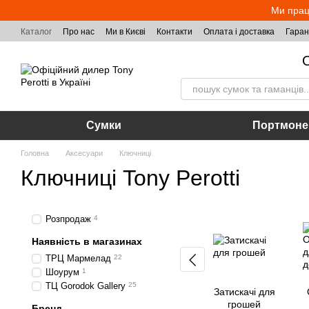
Перейти до основного контенту
Ми прац
Каталог
Про нас
Ми в Києві
Контакти
Оплата і доставка
Гаран
О
Сумки
Портмоне
Головна
Аксесуари
Ключниці
Ключниці Tony Perotti
Розпродаж
4
Наявність в магазинах
ТРЦ Мармелад
22
Шоурум
1
ТЦ Gorodok Gallery
25
Затискачі для
грошей
Бренд