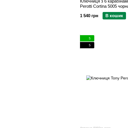
Ключниця з 6 карабінам
Perotti Cortina 5005 чорн
1 540 грн
В кошик
5
5