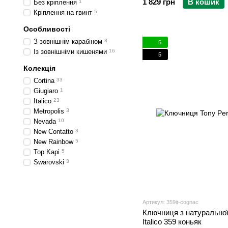
1 829 грн
В кошик
Без кріплення
1
Кріплення на гвинт
5
Особливості
З зовнішнім карабіном
8
5
Із зовнішніми кишенями
16
5
Колекція
Cortina
33
Giugiaro
1
Italico
23
Metropolis
3
Nevada
10
New Contatto
3
New Rainbow
5
Top Kapi
5
Swarovski
3
Артикул: 359it-cognac
Ключниця з натуральної 
Italico 359 коньяк