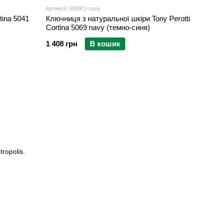
Артикул: 5069Cr-navy
tina 5041
Ключниця з натуральної шкіри Tony Perotti
Cortina 5069 navy (темно-синя)
1 408 грн
В кошик