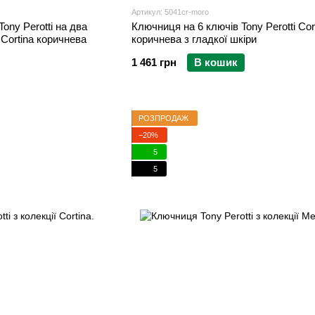
Артикул: 5041cr-moro
ony Perotti на два
Ключниця на 6 ключів Tony Perotti Cor
 Cortina коричнева
коричнева з гладкої шкіри
1 461 грн
В кошик
РОЗПРОДАЖ
−20%
5
5