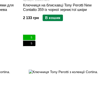
Артикул: 359nct-nero
цями для
Ключниця на блискавці Tony Perotti New
чнева
Contatto 359 із чорної зернистої шкіри
2 133 грн
В кошик
5
5