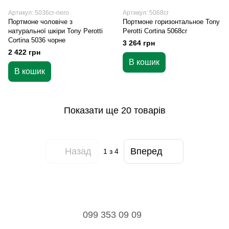
Артикул: 5036cr-nero
Артикул: 5068cr
Портмоне чоловіче з
Портмоне горизонтальное Tony
натуральної шкіри Tony Perotti
Perotti Cortina 5068cr
Cortina 5036 чорне
3 264 грн
2 422 грн
В кошик
В кошик
Показати ще 20 товарів
Назад
Вперед
1
з 4
099 353 09 09