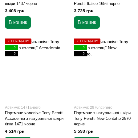
шкіри 1437 чорне
Perotti Italico 1656 чорне
3 408 грн
3 725 грн
В кошик
В кошик
ХІТ ПРОДАЖУ
ХІТ ПРОДАЖУ
5
5
5
5
Артикул: 1471a-nero
Артикул: 2970nct-nero
Портмоне чоловіче Tony Perotti
Портмоне з натуральної шкіри
Accademia з натуральної шкіри
Tony Perotti New Contatto 2970
бика 1471 чорне
чорне
4 514 грн
5 593 грн