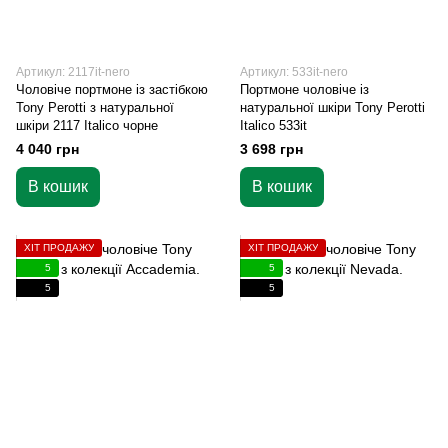
Артикул: 2117it-nero
Артикул: 533it-nero
Чоловіче портмоне із застібкою
Портмоне чоловіче із
Tony Perotti з натуральної
натуральної шкіри Tony Perotti
шкіри 2117 Italico чорне
Italico 533it
4 040 грн
3 698 грн
В кошик
В кошик
ХІТ ПРОДАЖУ
ХІТ ПРОДАЖУ
5
5
5
5