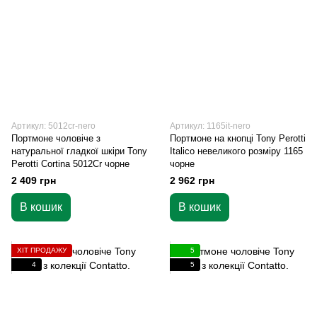
Артикул: 5012cr-nero
Артикул: 1165it-nero
Портмоне чоловіче з
Портмоне на кнопці Tony Perotti
натуральної гладкої шкіри Tony
Italico невеликого розміру 1165
Perotti Cortina 5012Cr чорне
чорне
2 409 грн
2 962 грн
В кошик
В кошик
ХІТ ПРОДАЖУ
5
4
5