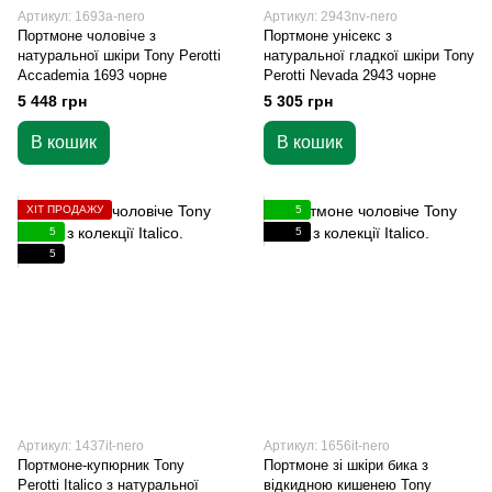
Артикул: 1693a-nero
Артикул: 2943nv-nero
Портмоне чоловіче з
Портмоне унісекс з
натуральної шкіри Tony Perotti
натуральної гладкої шкіри Tony
Accademia 1693 чорне
Perotti Nevada 2943 чорне
5 448 грн
5 305 грн
В кошик
В кошик
ХІТ ПРОДАЖУ
5
5
5
5
Артикул: 1437it-nero
Артикул: 1656it-nero
Портмоне-купюрник Tony
Портмоне зі шкіри бика з
Perotti Italico з натуральної
відкидною кишенею Tony