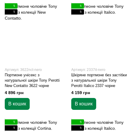
5
5
5
5
Артикул: 3622nct-nero
Артикул: 2337it-nero
Портмоне унісекс з
Шкіряне портмоне без застібки
натуральної шкіри Tony Perotti
з натуральної шкіри Tony
New Contatto 3622 чорне
Perotti Italico 2337 чорне
4 896 грн
4 159 грн
В кошик
В кошик
5
5
5
5