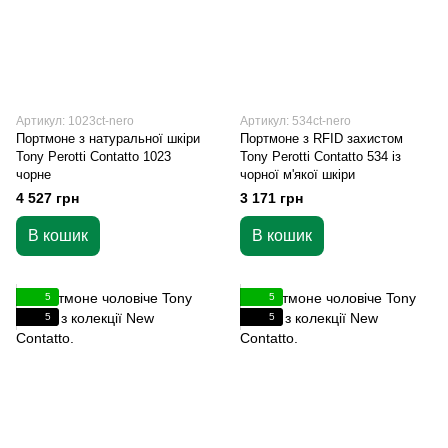
Артикул: 1023ct-nero
Артикул: 534ct-nero
Портмоне з натуральної шкіри
Портмоне з RFID захистом
Tony Perotti Contatto 1023
Tony Perotti Contatto 534 із
чорне
чорної м'якої шкіри
4 527 грн
3 171 грн
В кошик
В кошик
5
5
5
5