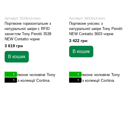
Артикул: 3538nct-nero
Артикул: 3603nct-nero
Портмоне горизонтальне з
Портмоне унісекс з
натуральної шкіри c RFID
натуральної шкіри Tony Perotti
захистом Tony Perotti 3538
NEW Contatto 3603 чорне
NEW Contatto чорне
3 422 грн
3 619 грн
В кошик
В кошик
5
5
5
5