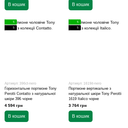
В кошик
В кошик
5
5
5
5
Артикул: 396ct-nero
Артикул: 1619it-nero
Горизонтальне портмоне Tony
Портмоне вертикальне з
Perotti Contatto з натуральної
натуральної шкіри Tony Perotti
шкіри 396 чорне
1619 Italico чорне
4 594 грн
3 764 грн
В кошик
В кошик