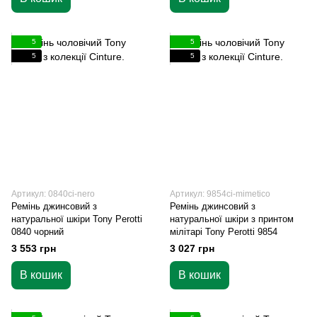
5
5
5
5
Артикул: 0840ci-nero
Артикул: 9854ci-mimetico
Ремінь джинсовий з
Ремінь джинсовий з
натуральної шкіри Tony Perotti
натуральної шкіри з принтом
0840 чорний
мілітарі Tony Perotti 9854
3 553 грн
3 027 грн
В кошик
В кошик