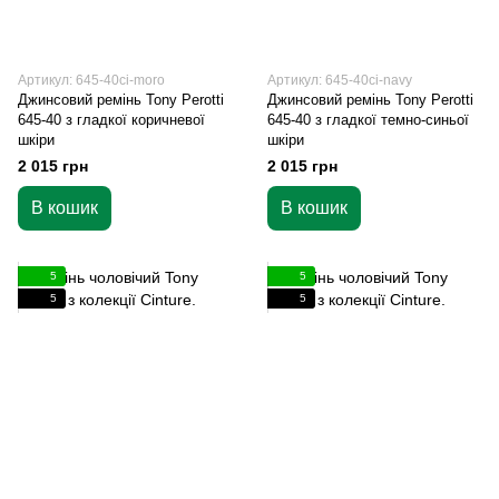
Артикул: 645-40ci-moro
Артикул: 645-40ci-navy
Джинсовий ремінь Tony Perotti
Джинсовий ремінь Tony Perotti
645-40 з гладкої коричневої
645-40 з гладкої темно-синьої
шкіри
шкіри
2 015 грн
2 015 грн
В кошик
В кошик
5
5
5
5