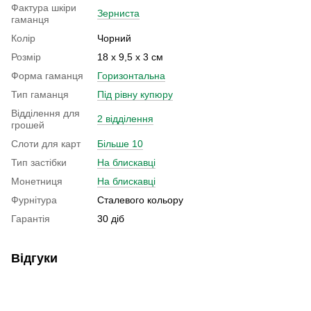
Фактура шкіри
Зерниста
гаманця
Колір
Чорний
Розмір
18 х 9,5 х 3 см
Форма гаманця
Горизонтальна
Тип гаманця
Під рівну купюру
Відділення для
2 відділення
грошей
Слоти для карт
Більше 10
Тип застібки
На блискавці
Монетниця
На блискавці
Фурнітура
Сталевого кольору
Гарантія
30 діб
Відгуки