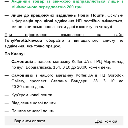
Акційний товар із знижкою відправляється лише з
мінімальною передплатою 200 грн.
лише до працюючих відділень Нової Пошти
. Оскільки
інформація про діючі відділення НП постійно змінюється,
ми не встигаємо оновлювати дані в кошику на чекауті.
При оформленні замовлення на сайті
TonyPerotti.kiev.ua
обирайте з випадаючого списку те
відділення, яке точно працює.
По Києву:
Самовивіз
з нашого магазину Koffer.UA в ТРЦ Мармелад
по вул. Борщагівська, 154. З 10 до 20:00 кожен день.
Самовивіз
з нашого магазину Koffer.UA в ТЦ Gorodok
Gallery, проспект Степана Бандери, 23. З 10 до
20:30 кожен день.
Кур'єром нової пошти
Відділення нової пошти
Поштомат нової пошти
Варіанти оплати
Дод.
комісія