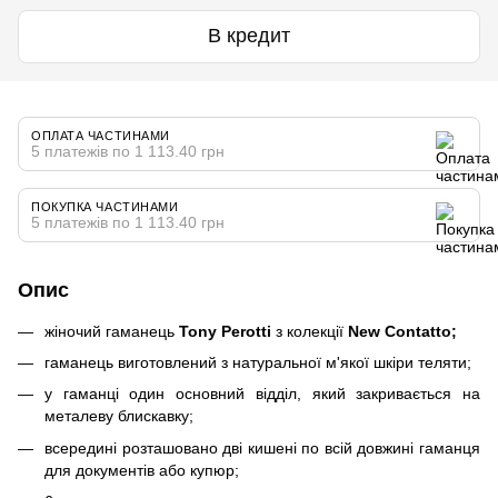
В кредит
ОПЛАТА ЧАСТИНАМИ
5 платежів по 1 113.40 грн
ПОКУПКА ЧАСТИНАМИ
5 платежів по 1 113.40 грн
Опис
жіночий гаманець
Tony Perotti
з колекції
New Contatto;
гаманець виготовлений з натуральної м'якої шкіри теляти;
у гаманці один основний відділ, який закривається на
металеву блискавку;
всередині розташовано дві кишені по всій довжині гаманця
для документів або купюр;