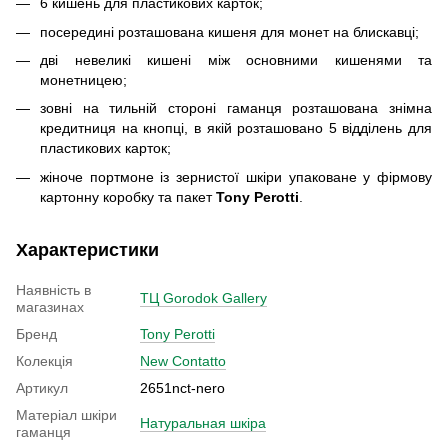
6 кишень для пластикових карток;
посередині розташована кишеня для монет на блискавці;
дві невеликі кишені між основними кишенями та
монетницею;
зовні на тильній стороні гаманця розташована знімна
кредитниця на кнопці, в якій розташовано 5 відділень для
пластикових карток;
жіноче портмоне із зернистої шкіри упаковане у фірмову
картонну коробку та пакет
Tony Perotti
.
Характеристики
Наявність в
ТЦ Gorodok Gallery
магазинах
Бренд
Tony Perotti
Колекція
New Contatto
Артикул
2651nct-nero
Матеріал шкіри
Натуральная шкіра
гаманця