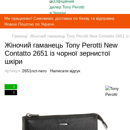
Ми працюємо! Самовивіз, доставка по Києву та відправка
Новою Поштою по Україні.
Гаманці
Жіночий гаманець Tony Perotti New Contatto 2651 із
Жіночий гаманець Tony Perotti New
Contatto 2651 із чорної зернистої
шкіри
Артикул:
2651nct-nero
Написати відгук
5
5