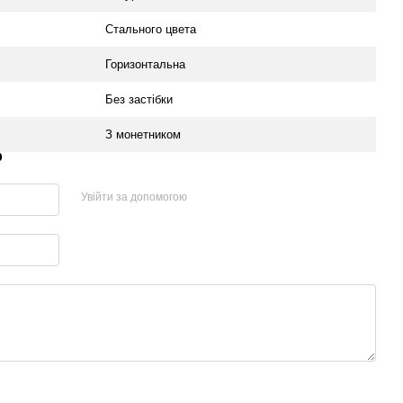
Стального цвета
Горизонтальна
Без застібки
З монетником
р
Увійти за допомогою