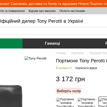
юємо! Самовивіз, доставка по Києву та відправка Новою Поштою по 
тія та повернення
Відгуки про магазин
Оплата частинами
фіційний дилер Tony Perotti в Україні
Гаманці
Головна
Портмоне
Портмоне Tony 
Портмоне Tony Perotti 
В наявності
Написати відгук
3 172 грн
Виберіть колір