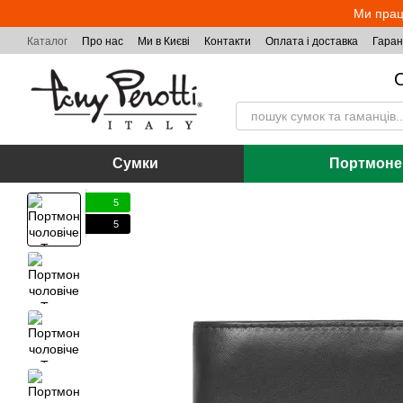
Перейти до основного контенту
Ми прац
Каталог
Про нас
Ми в Києві
Контакти
Оплата і доставка
Гаран
О
Сумки
Портмоне
5
5