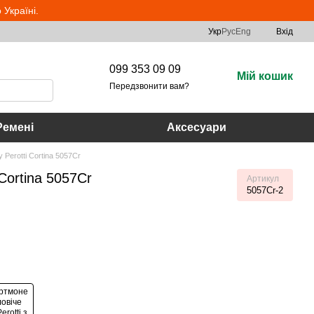
Україні.
Укр
Рус
Eng
Вхід
099 353 09 09
Мій кошик
Передзвонити вам?
Ремені
Аксесуари
Perotti Cortina 5057Cr
Cortina 5057Cr
Артикул
5057Cr-2