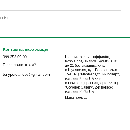
нтія
Контактна інформація
099 353 09 09
Наші магазини в оффлайн,
можна подивитися і купити з 10
Передзвонити вам?
до 21 без вихідних: Київ,
м.Шулявская, вул. Борщагівська,
154 ТРЦ "Мармелад", 1-й поверх,
tonyperotti.kiev@gmail.com
магазин Koffer.UA Київ,
м.Почайна, пр-т.Бандери, 23 ТЦ
"Gorodok Gallery", 2-й поверх,
магазин Koffer.UA
Мапа проїзду