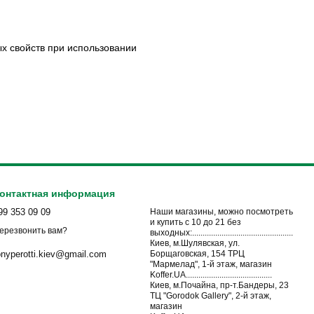
х свойств при использовании
онтактная информация
99 353 09 09
Наши магазины, можно посмотреть
и купить с 10 до 21 без
ерезвонить вам?
выходных:................................................
Киев, м.Шулявская, ул.
Борщаговская, 154 ТРЦ
onyperotti.kiev@gmail.com
"Мармелад", 1-й этаж, магазин
Koffer.UA.........................................
Киев, м.Почайна, пр-т.Бандеры, 23
ТЦ "Gorodok Gallery", 2-й этаж,
магазин