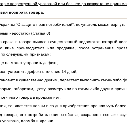
вар с поврежденной упаковкой или без нее до возврата не принима
овия возврата товара.
 Украины "О защите прав потребителей", покупатель может вернуть
ный недостаток (Статья 8)
го срока в товаре выявлен существенный недостаток, который де
по вине производителя или продавца, после устранения проя
 по следующим признакам:
е не может устранить дефект;
жет устранить дефект в течение 14 дней;
тановится существенно другим, перестает выполнять какие-либо ф
форме, габаритам, цвету, размеру или по каким-либо другим причи
огичного товара в продаже нет;
ии, т.е. является новым и со дня приобретения прошло чуть более 
д товара, его потребительские свойства, сохранены все аксесс
х упаковка, пломба и ярлыки.