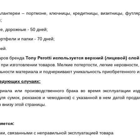
лантереи – портмоне, ключницы, кредитницы, визитницы, футляр
;
е, дорожные - 50 дней;
тфели и папки - 70 дней;
ей.
аров бренда
Tony Perotti используется верхний (лицевой) слой
при изготовлении товаров. Мелкие потертости, легкие неровности,
льности материала и подчеркивают уникальность приобретенного и
ледующих случаях:
иала или производственного брака во время эксплуатации из
для сумок, рюкзаков и чемоданов) с указанной в нем датой прода
 внизу этой страницы.
яется:
ми, связанными с неправильной эксплуатацией товара