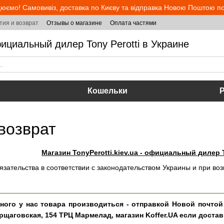
юємо! Самовивіз, доставка по Києву та відправка Новою Поштою по 
тия и возврат
Отзывы о магазине
Оплата частями
ициальный дилер Tony Perotti в Украине
Кошельки
возврат
Магазин TonyPerotti.kiev.ua - официальный дилер T
язательства в соответствии с законодательством Украины и при во
ного у нас товара производиться - отправкой Новой почтой
орщаговская, 154 ТРЦ Мармелад, магазин Koffer.UA если достав