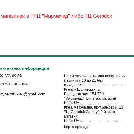
х магазинах в ТРЦ "Мармелад" либо ТЦ Gorodok
онтактная информация
99 353 09 09
Наши магазины, можно посмотреть
и купить с 10 до 21 без
ерезвонить вам?
выходных:................................................
Киев, м.Шулявская, ул.
Борщаговская, 154 ТРЦ
onyperotti.kiev@gmail.com
"Мармелад", 1-й этаж, магазин
Koffer.UA.........................................
Киев, м.Почайна, пр-т.Бандеры, 23
ТЦ "Gorodok Gallery", 2-й этаж,
магазин
Koffer.UA...............................................
Карта проезда