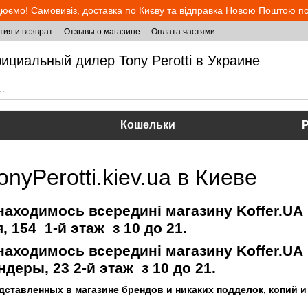
юємо! Самовивіз, доставка по Києву та відправка Новою Поштою по 
тия и возврат
Отзывы о магазине
Оплата частями
ициальный дилер Tony Perotti в Украине
Кошельки
nyPerotti.kiev.ua в Киеве
аходимось всередині магазину Koffer.UA
 154 1-й этаж з 10 до 21.
находимось всередині магазину Koffer.UA
андеры, 23 2-й этаж з 10 до 21.
тавленных в магазине брендов и никаких подделок, копий и 