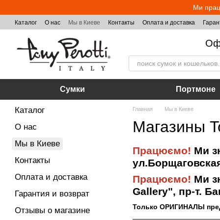
Перейти к основному контенту
Ми прац
Каталог
О нас
Мы в Киеве
Контакты
Оплата и доставка
Гаран
Оф
Сумки
Портмоне
Каталог
Главная
Мы в Киеве
Магазины To
О нас
Мы в Киеве
Працюємо!
Ми зн
Контакты
ул.Борщаговская,
Оплата и доставка
Працюємо!
Ми з
Gallery", пр-т. Б
Гарантия и возврат
Только ОРИГИНАЛЫ предс
Отзывы о магазине