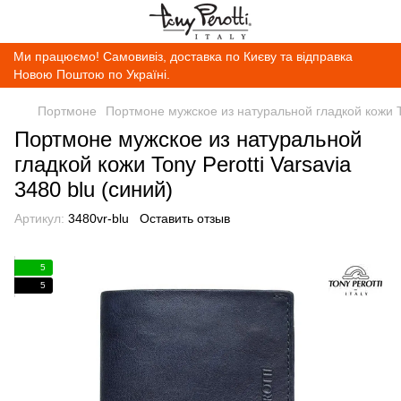
Ми працюємо! Самовивіз, доставка по Києву та відправка
Новою Поштою по Україні.
Портмоне
Портмоне мужское из натуральной гладкой кожи Ton
Портмоне мужское из натуральной
гладкой кожи Tony Perotti Varsavia
3480 blu (синий)
Артикул:
3480vr-blu
Оставить отзыв
5
5