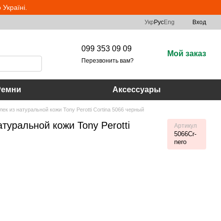
Україні.
Укр
Рус
Eng
Вход
099 353 09 09
Мой заказ
Перезвонить вам?
Ремни
Аксессуары
ек из натуральной кожи Tony Perotti Cortina 5066 черный
туральной кожи Tony Perotti
Артикул
5066Cr-
nero