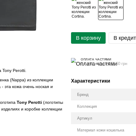
В корзину
В кредит
ОПЛАТА ЧАСТЯМИ
5 платежей по 681.60 грн
ony Perotti.
нка (Nappa) из коллекции
Характеристики
 - эта кожа очень ноская и
Бренд
логотипа
Tony Perotti
(логотипы
Коллекция
 изделиях и коробке коллекции
Артикул
Материал кожи кошелька