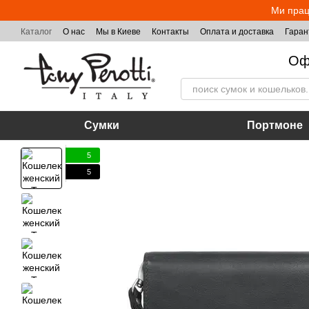
Перейти к основному контенту
Ми прац
Каталог
О нас
Мы в Киеве
Контакты
Оплата и доставка
Гаран
Оф
Сумки
Портмоне
5
5