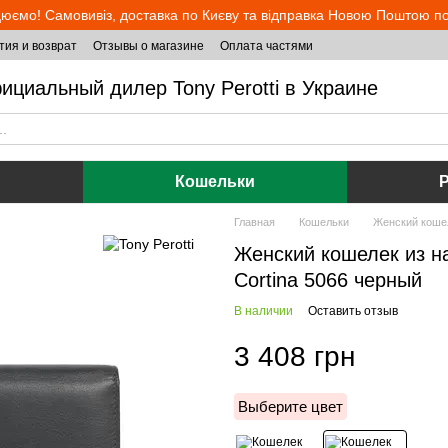
юємо! Самовивіз, доставка по Києву та відправка Новою Поштою по 
тия и возврат
Отзывы о магазине
Оплата частями
ициальный дилер Tony Perotti в Украине
Кошельки
Главная
Кошельки
Женский кошел
Женский кошелек из на
Cortina 5066 черный
В наличии
Оставить отзыв
3 408 грн
Выберите цвет