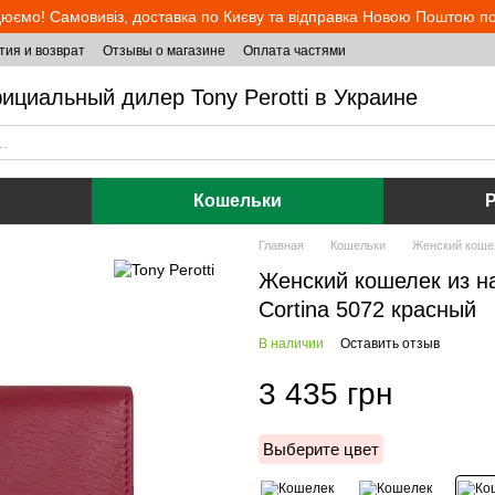
юємо! Самовивіз, доставка по Києву та відправка Новою Поштою по 
тия и возврат
Отзывы о магазине
Оплата частями
ициальный дилер Tony Perotti в Украине
Кошельки
Главная
Кошельки
Женский кошел
Женский кошелек из на
Cortina 5072 красный
В наличии
Оставить отзыв
3 435 грн
Выберите цвет