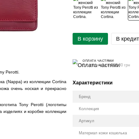
В корзину
В кредит
ОПЛАТА ЧАСТЯМИ
5 платежей по 687.00 грн
 Perotti.
а (Nappa) из коллекции Cortina
Характеристики
 кожа очень ноская и прекрасно
Бренд
готипа Tony Perotti (логотипы
Коллекция
а изделиях и коробке коллекции
Артикул
Материал кожи кошелька