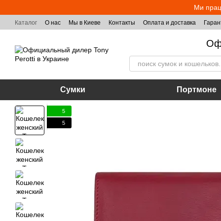
Перейти к основному контенту
Ми прац
Каталог
О нас
Мы в Киеве
Контакты
Оплата и доставка
Гаран
Оф
Сумки
Портмоне
5
5