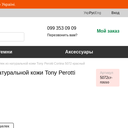
Україні.
Укр
Рус
Eng
Вход
099 353 09 09
Мой заказ
Перезвонить вам?
Ремни
Аксессуары
ек из натуральной кожи Tony Perotti Cortina 5072 красный
туральной кожи Tony Perotti
Артикул
5072cr-
rosso